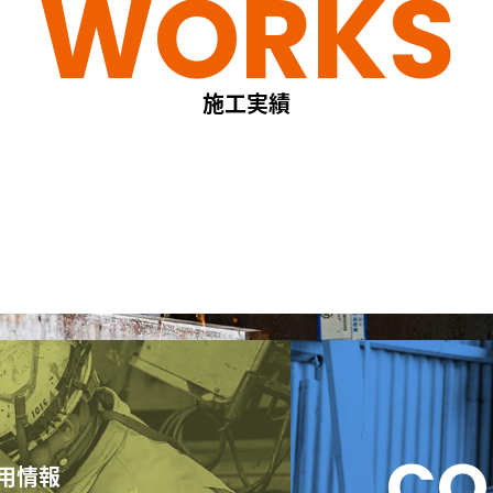
WORKS
施工実績
グ
ル
ー
プ
リ
用情報
ン