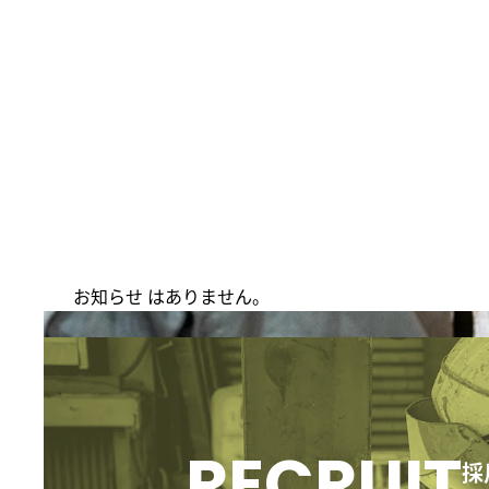
コ
ナ
ン
ビ
テ
ゲ
ン
ー
ツ
シ
へ
ョ
ス
ン
キ
に
ッ
移
プ
動
お知らせ はありません。
グ
ル
ー
プ
リ
採
ン