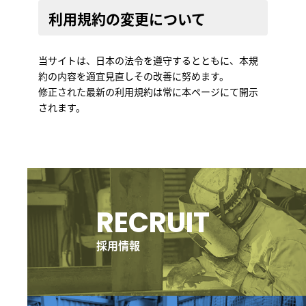
利用規約の変更について
当サイトは、日本の法令を遵守するとともに、本規
約の内容を適宜見直しその改善に努めます。
修正された最新の利用規約は常に本ページにて開示
されます。
グ
ル
ー
RECRUIT
プ
リ
ン
採用情報
ク
グ