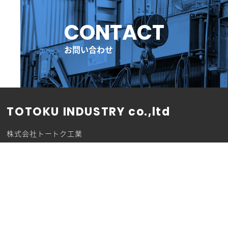
ル
ー
CONTACT
プ
リ
ン
お問い合わせ
ク
TOTOKU INDUSTRY co.,ltd
株式会社トートク工業
441-0105 愛知県豊川市伊奈町佐脇原430-1
TEL 0533-73-1019
TOP
会社案内