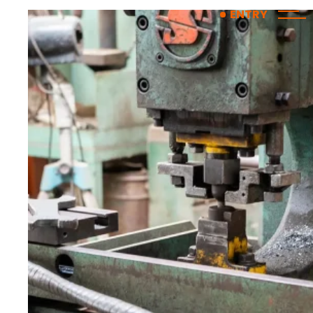
コ
ナ
ENTRY
ン
ビ
テ
ゲ
ン
ー
ツ
シ
へ
ョ
ス
ン
キ
に
ッ
移
プ
動