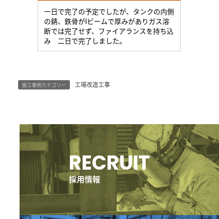
一日で完了の予定でしたが、タンクの内側
の錆、鉄骨がIビームで厚みがありガス溶
断では完了せず、ファイアランスを持ち込
み 二日で完了しました。
工場改造工事
施工事例カテゴリー
グ
ル
ー
RECRUIT
プ
リ
ン
採用情報
ク