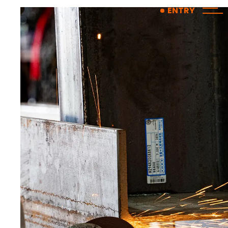
コ
ナ
ENTRY
ン
ビ
テ
ゲ
ン
ー
ツ
シ
へ
ョ
ス
ン
キ
に
ッ
移
プ
動