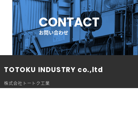
グ
ル
ー
CONTACT
プ
リ
ン
お問い合わせ
ク
TOTOKU INDUSTRY co.,ltd
株式会社トートク工業
441-0105 愛知県豊川市伊奈町佐脇原430-1
TEL 0533-73-1019
TOP
会社案内