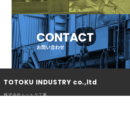
グ
ル
ー
CONTACT
プ
リ
ン
お問い合わせ
ク
TOTOKU INDUSTRY co.,ltd
株式会社トートク工業
441-0105 愛知県豊川市伊奈町佐脇原430-1
TEL 0533-73-1019
TOP