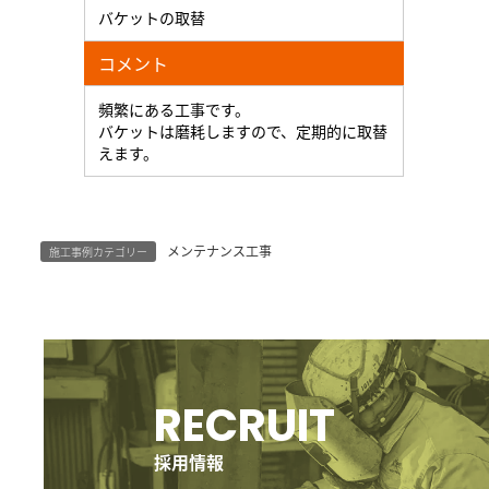
バケットの取替
コメント
頻繁にある工事です。
バケットは磨耗しますので、定期的に取替
えます。
メンテナンス工事
施工事例カテゴリー
グ
ル
ー
RECRUIT
プ
リ
ン
採用情報
ク