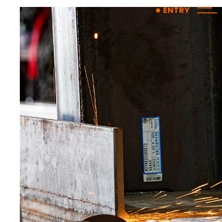
コ
ナ
ENTRY
ン
ビ
テ
ゲ
ン
ー
ツ
シ
へ
ョ
ス
ン
キ
に
ッ
移
プ
動