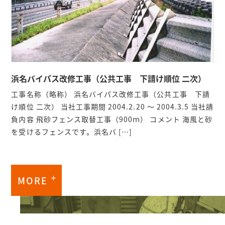
浜名バイパス改修工事（公共工事 下請け順位 二次）
工事名称（略称） 浜名バイパス改修工事（公共工事 下請
け順位 二次） 当社工事期間 2004.2.20 ～ 2004.3.5 当社請
負内容 飛砂フェンス取替工事（900ｍ） コメント 海風と砂
を受けるフェンスです。浜名バ […]
MORE
グ
ル
ー