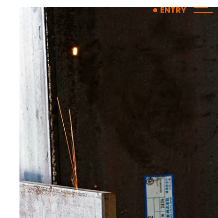
コ
ナ
ENTRY
ン
ビ
テ
ゲ
ン
ー
ツ
シ
へ
ョ
ス
ン
キ
に
ッ
移
プ
動