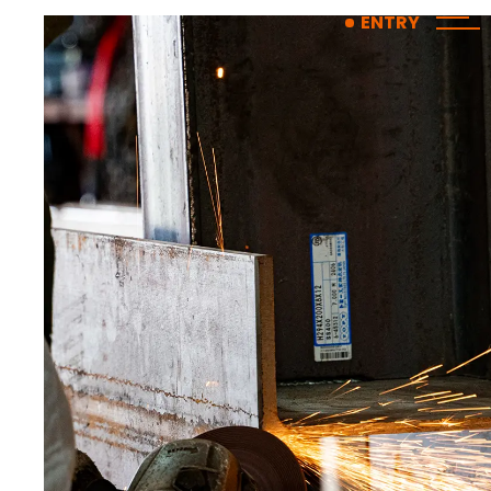
コ
ナ
ENTRY
ン
ビ
テ
ゲ
ン
ー
ツ
シ
へ
ョ
ス
ン
キ
に
ッ
移
プ
動