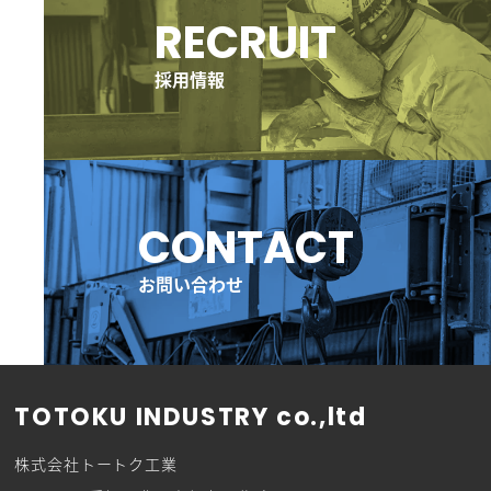
ー
RECRUIT
プ
リ
ン
採用情報
ク
グ
ル
ー
CONTACT
プ
リ
ン
お問い合わせ
ク
TOTOKU INDUSTRY co.,ltd
株式会社トートク工業