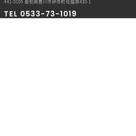
441-0105 愛知県豊川市伊奈町佐脇原430-1
TEL 0533-73-1019
TOP
会社案内
事業内容
施工事例
採用情報
お問い合わせ
プライバシーポリシー
利用規約
©︎2025 TOTOKUINDUSTRY co.,ltd