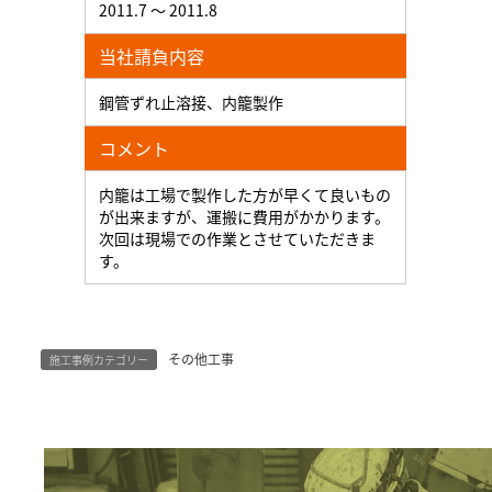
2011.7 ～ 2011.8
当社請負内容
鋼管ずれ止溶接、内籠製作
コメント
内籠は工場で製作した方が早くて良いもの
が出来ますが、運搬に費用がかかります。
次回は現場での作業とさせていただきま
す。
その他工事
施工事例カテゴリー
グ
ル