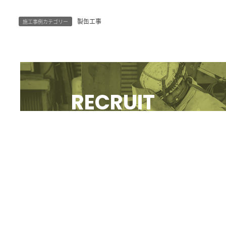
製缶工事
施工事例カテゴリー
グ
ル
ー
RECRUIT
プ
リ
ン
採用情報
ク
グ
ル
ー
CONTACT
プ
リ
ン
お問い合わせ
ク