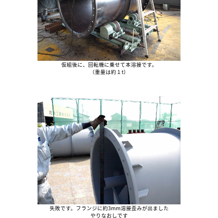
仮組後に、回転機に乗せて本溶接です。
（重量は約１t）
失敗です。フランジに約3mm溶接歪みが出ました
やりなおしです