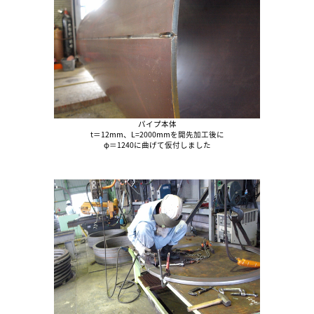
パイプ本体
t＝12mm、L=2000mmを開先加工後に
φ＝1240に曲げて仮付しました