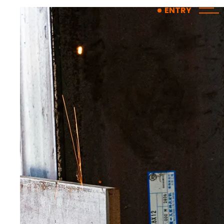
コ
ナ
ENTRY
ン
ビ
テ
ゲ
ン
ー
ツ
シ
へ
ョ
ス
ン
キ
に
ッ
移
プ
動